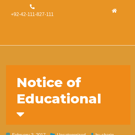
Admissions
+92-42-111-827-111
Concordia
Alumni
Form
Notice of
Educational
February 3, 2017
Uncategorized
by
shariq