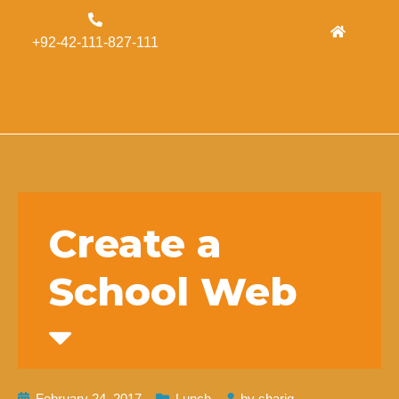
Admissions
+92-42-111-827-111
Concordia
Alumni
Form
Create a
School Web
February 24, 2017
Lunch
by
shariq